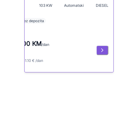
103
KW
Automatski
DIESEL
5
Bez depozita
100 KM
/dan
≈ 51.10 € /dan