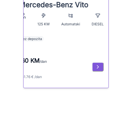
Mercedes-Benz Vito
125
KW
Automatski
DIESEL
9
Bez depozita
160 KM
/dan
≈ 81.76 € /dan