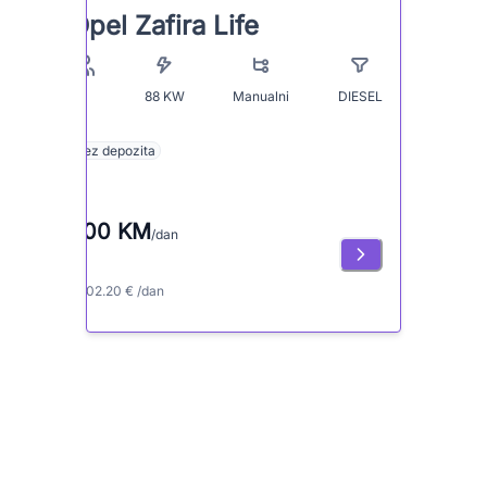
Opel Zafira Life
88
KW
Manualni
DIESEL
9
Bez depozita
200 KM
/dan
≈ 102.20 € /dan