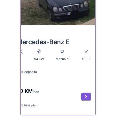
Mercedes-Benz E
94
KW
Manualni
DIESEL
5
Bez depozita
90 KM
/dan
≈ 45.99 € /dan