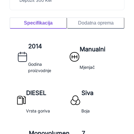
Depozit 300 KM
Specifikacija
Dodatna oprema
2014
Manualni
Godina
Mjenjač
proizvodnje
DIESEL
Siva
Vrsta goriva
Boja
Monovolumen
7