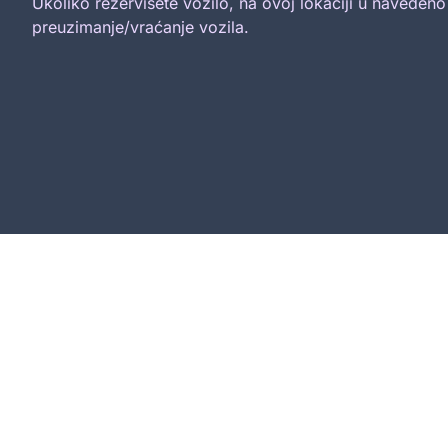
Ukoliko rezervišete vozilo, na ovoj lokaciji u naveden
preuzimanje/vraćanje vozila.