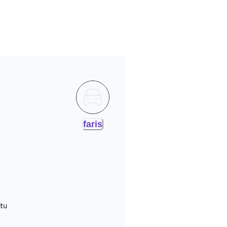
faris
itu