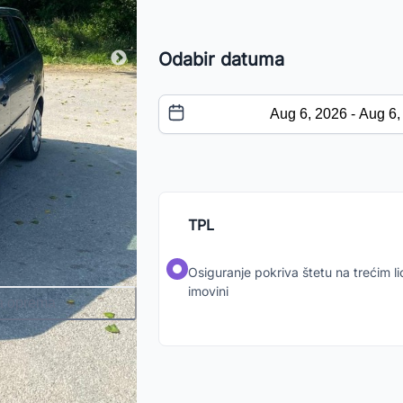
Odabir datuma
TPL
Osiguranje pokriva štetu na trećim lic
imovini
a oprema