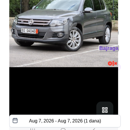
100 KM
/dan
≈ 51.10 € /dan
Bajraga
Volkswagen Tiguan
2014
Odabir datuma