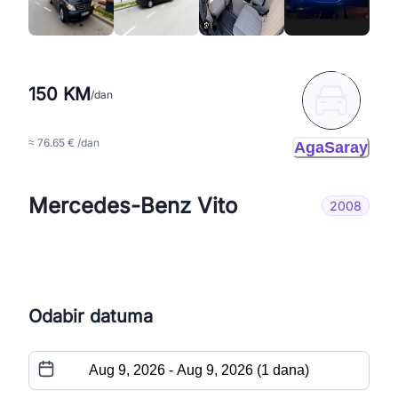
150 KM
/dan
≈ 76.65 € /dan
AgaSaray
Mercedes-Benz Vito
2008
Odabir datuma