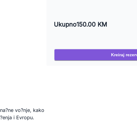
Ukupno
150.00 KM
Kreiraj rezer
ina?ne vo?nje, kako 
?enja i Evropu.