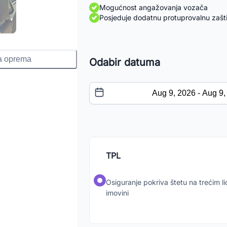
Mogućnost angažovanja vozača
Posjeduje dodatnu protuprovalnu zašt
a oprema
Odabir datuma
TPL
Osiguranje pokriva štetu na trećim lic
imovini