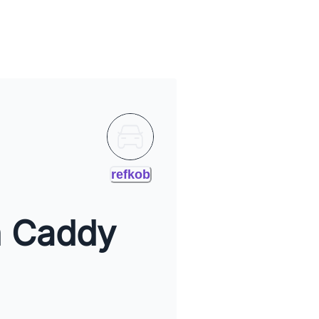
refkob
 Caddy