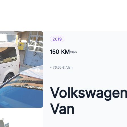
2019
150 KM
/dan
≈ 76.65 € /dan
Volkswagen
Van