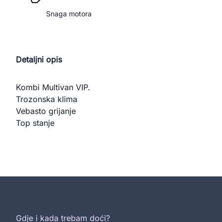
Snaga motora
Detaljni opis
Kombi Multivan VIP.

Trozonska klima

Vebasto grijanje

Top stanje
Gdje i kada trebam doći?