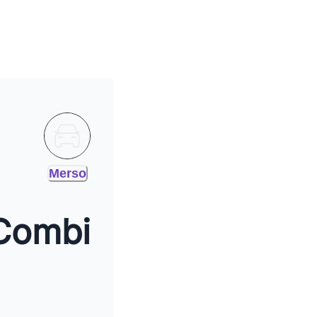
Merso
Combi