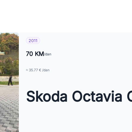
2011
70 KM
/dan
≈ 35.77 € /dan
Skoda Octavia 