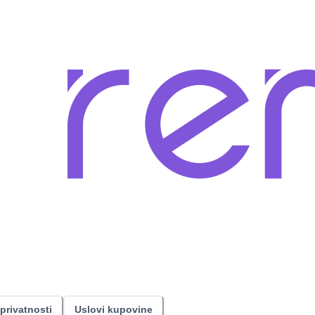
 privatnosti
Uslovi kupovine