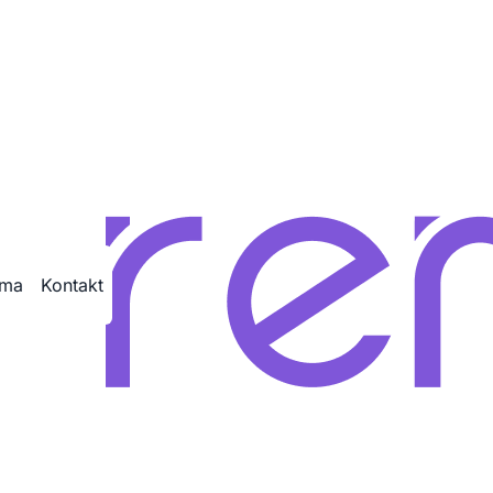
 doo
ama
Kontakt