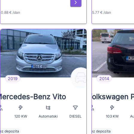
40.88 € /dan
≈ 35.77 € /dan
2019
2014
ercedes-Benz Vito
Volkswagen P
120
KW
Automatski
DIESEL
103
KW
A
9
5
ez depozita
Bez depozita