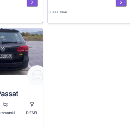
≈ 40.88 € /dan
assat
utomatski
DIESEL