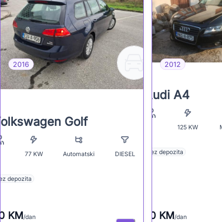
2016
2012
Audi A4
olkswagen Golf
125
KW
5
Bez depozita
77
KW
Automatski
DIESEL
5
ez depozita
0 KM
70 KM
/dan
/dan