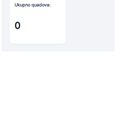
Ukupno quadova:
0