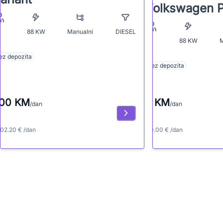
Volkswagen P
88
KW
Manualni
DIESEL
4
88
KW
M
4
ez depozita
Bez depozita
00 KM
0 KM
/dan
/dan
102.20 € /dan
≈ 0.00 € /dan