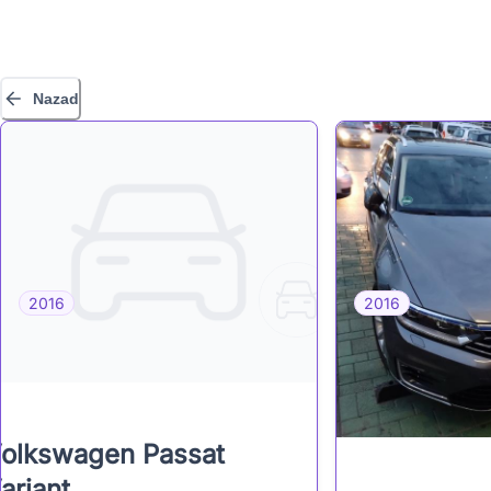
Nazad
2016
2016
olkswagen Passat
ariant