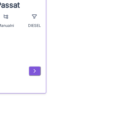
assat
anualni
DIESEL