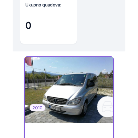
Ukupno quadova:
0
2010