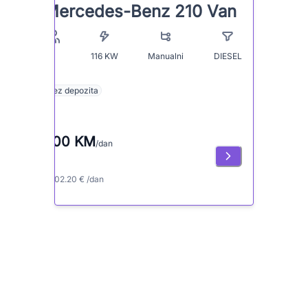
Mercedes-Benz 210 Van
116
KW
Manualni
DIESEL
7
Bez depozita
200 KM
/dan
≈ 102.20 € /dan