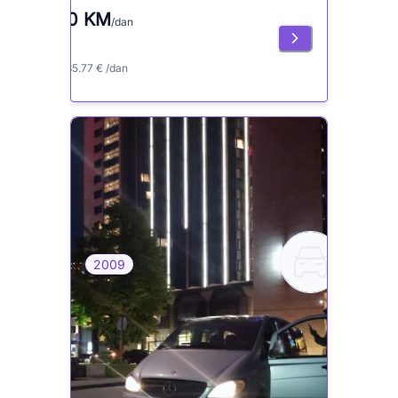
70 KM
/dan
≈ 35.77 € /dan
2009