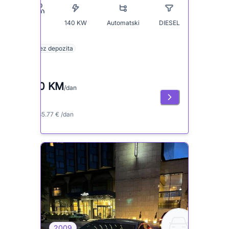
140
KW
Automatski
DIESEL
5
Bez depozita
70 KM
/dan
≈ 35.77 € /dan
2009