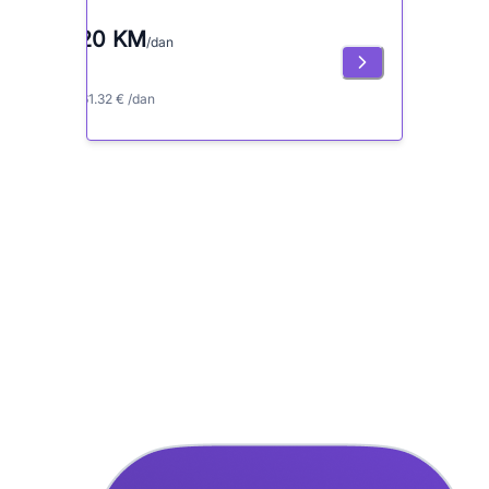
120 KM
/dan
≈ 61.32 € /dan