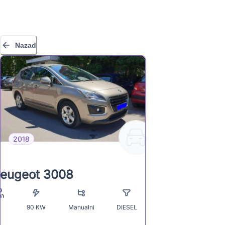
Nazad
2018
eugeot 3008
90
KW
Manualni
DIESEL
5