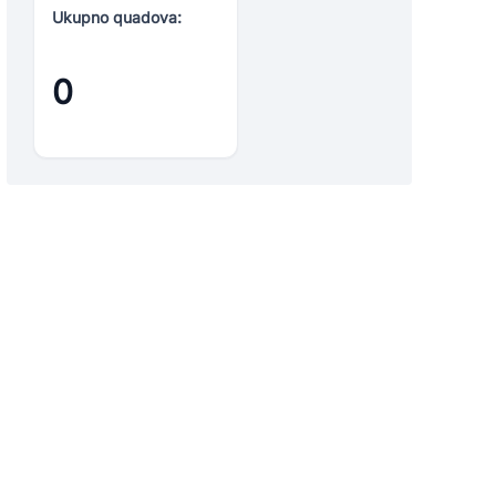
Ukupno quadova:
0