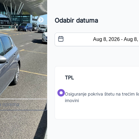
Odabir datuma
TPL
Osiguranje pokriva štetu na trećim lic
imovini
a oprema