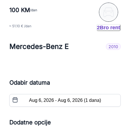
100 KM
/dan
≈ 51.10 € /dan
2Bro rent
Mercedes-Benz E
2010
Odabir datuma
Dodatne opcije