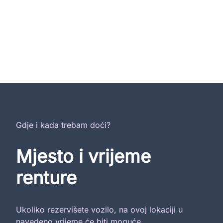
Gdje i kada trebam doći?
Mjesto i vrijeme
renture
Ukoliko rezervišete vozilo, na ovoj lokaciji u
navedeno vrijeme će biti moguće