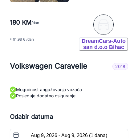
180 KM
/dan
≈ 91.98 € /dan
DreamCars-Auto
san d.o.o Bihac
Volkswagen Caravelle
2018
Mogućnost angažovanja vozača
Posjeduje dodatno osiguranje
Odabir datuma