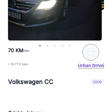
70 KM
/dan
≈ 35.77 € /dan
Urban Drive
Volkswagen CC
2009