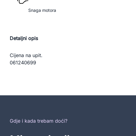
Snaga motora
Detaljni opis
Cijena na upit.

061240699
Gdje i kada trebam doći?